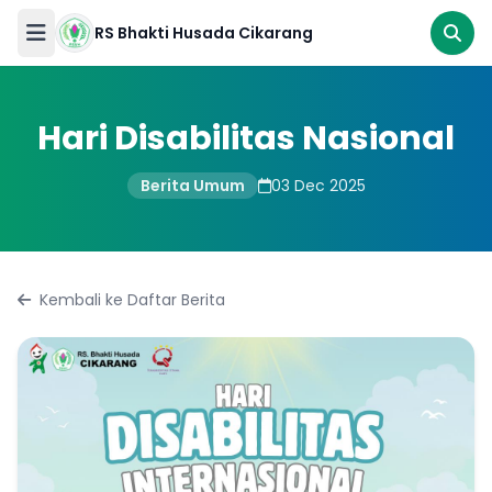
RS Bhakti Husada Cikarang
RS
Bhakti
Hari Disabilitas Nasional
Husada
Cikarang
Berita Umum
03 Dec 2025
Gawat
Darurat
Kembali ke Daftar Berita
Beranda
Ikuti
kami
Tentang
Kami
Pelayanan