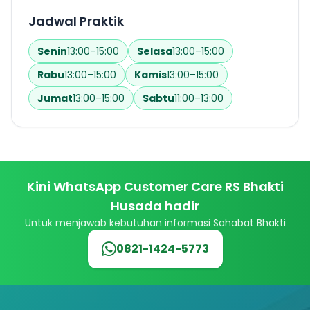
Informasi
Jadwal Praktik
Karir
Senin
13:00–15:00
Selasa
13:00–15:00
Rabu
13:00–15:00
Kamis
13:00–15:00
Kontak
Jumat
13:00–15:00
Sabtu
11:00–13:00
Kini WhatsApp Customer Care RS Bhakti
Husada hadir
Untuk menjawab kebutuhan informasi Sahabat Bhakti
0821-1424-5773