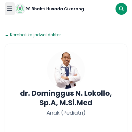
RS Bhakti Husada Cikarang
RS
Bhakti
← Kembali ke jadwal dokter
Husada
Cikarang
Gawat
Darurat
Beranda
Ikuti
dr. Dominggus N. Lokollo,
kami
Tentang
Sp.A, M.Si.Med
Kami
Anak (Pediatri)
Pelayanan