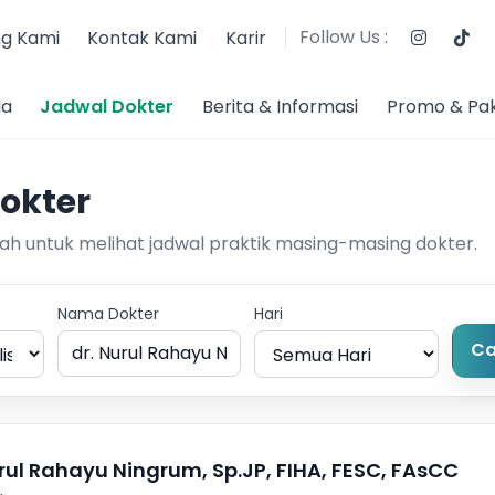
Follow Us :
g Kami
Kontak Kami
Karir
da
Jadwal Dokter
Berita & Informasi
Promo & Pa
okter
wah untuk melihat jadwal praktik masing-masing dokter.
Nama Dokter
Hari
Ca
urul Rahayu Ningrum, Sp.JP, FIHA, FESC, FAsCC