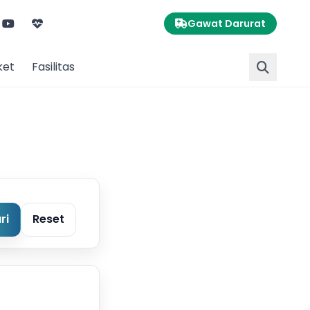
Gawat Darurat
ket
Fasilitas
ri
Reset