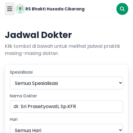
RS Bhakti Husada Cikarang
RS Bhakti
Jadwal Dokter
Husada
Cikarang
Klik tombol di bawah untuk melihat jadwal praktik
Gawat
masing-masing dokter.
Darurat
Spesialisasi
Beranda
Ikuti
Kami
Nama Dokter
Tentang
Kami
Hari
Pelayanan