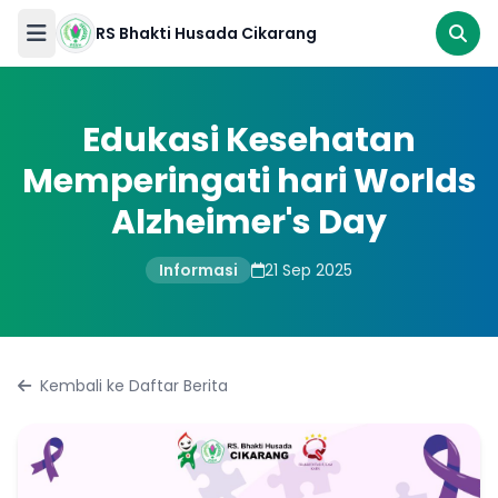
RS Bhakti Husada Cikarang
RS
Bhakti
Edukasi Kesehatan
Husada
Cikarang
Memperingati hari Worlds
Alzheimer's Day
Gawat
Darurat
Informasi
21 Sep 2025
Beranda
Ikuti
kami
Tentang
Kembali ke Daftar Berita
Kami
Pelayanan