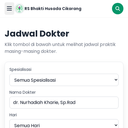
RS Bhakti Husada Cikarang
RS
Bhakti
Jadwal Dokter
Husada
Cikarang
Klik tombol di bawah untuk melihat jadwal praktik
masing-masing dokter.
Gawat
Darurat
Spesialisasi
Beranda
Ikuti
kami
Nama Dokter
Tentang
Kami
Hari
Pelayanan